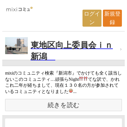
ログイ
新規登
ン
録
東地区向上委員会ｉｎ
新潟
mixiのコミュニティ検索『新潟市』でかけても全く該当し
ないこのコミュニティ…頑張らNight
てな訳で、かれ
これ二年が経ちまして、現在１３０名の方が参加されて
いるコミュニティとなりました
...
続きを読む