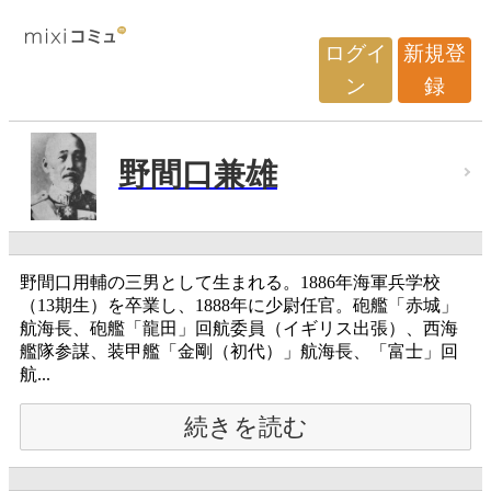
ログイ
新規登
ン
録
野間口兼雄
野間口用輔の三男として生まれる。1886年海軍兵学校
（13期生）を卒業し、1888年に少尉任官。砲艦「赤城」
航海長、砲艦「龍田」回航委員（イギリス出張）、西海
艦隊参謀、装甲艦「金剛（初代）」航海長、「富士」回
航...
続きを読む