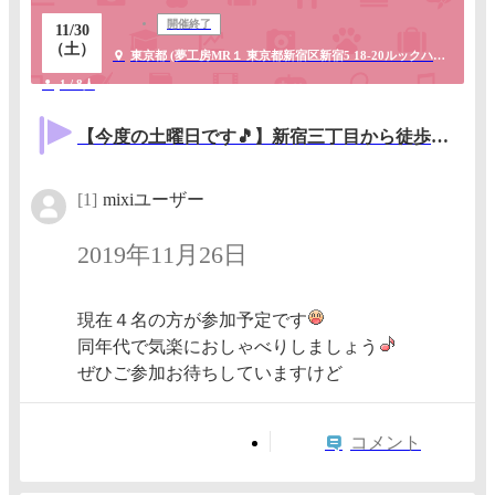
開催終了
11/30
（土）
東京都 (夢工房MR１ 東京都新宿区新宿5 18-20ルックハイツ 新宿の風景が眺望できる明るい所です♪)
1 / 8人
【今度の土曜日です🎵】新宿三丁目から徒歩５分 ４０歳以上で懐かしの８０年代マンガ・アニメ好き集まれ～😃
[1]
mixiユーザー
2019年11月26日
現在４名の方が参加予定です
同年代で気楽におしゃべりしましょう
ぜひご参加お待ちしていますけど
コメント