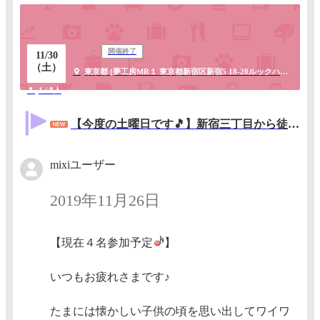
開催終了
11/30
（土）
東京都 (夢工房MR１ 東京都新宿区新宿5 18-20ルックハイツ 新宿の風景が眺望できる明るい所です♪)
1 / 8人
【今度の土曜日です🎵】新宿三丁目から徒歩５分 ４０歳以上で懐かしの８０年代マンガ・アニメ好き集まれ～😃
mixiユーザー
2019年11月26日
【現在４名参加予定
】
いつもお疲れさまです♪
たまには懐かしい子供の頃を思い出してワイワ