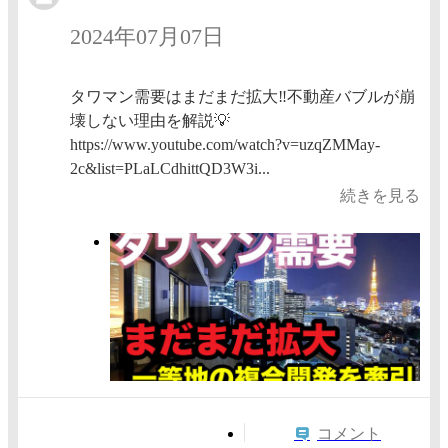
2024年07月07日
タワマン需要はまだまだ拡大‼️不動産バブルが崩
壊しない理由を解説💡
https://www.youtube.com/watch?v=uzqZMMay-
2c&list=PLaLCdhittQD3W3i...
続きを見る
コメント