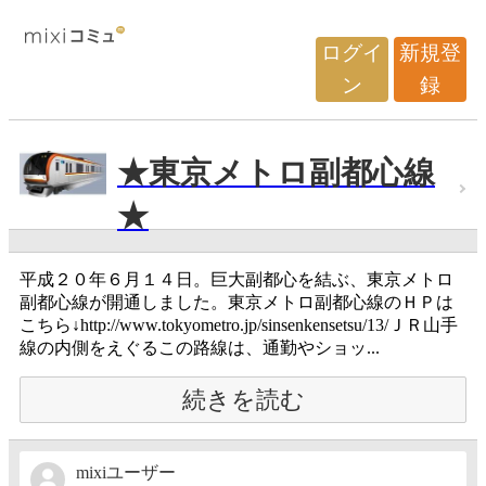
ログイ
新規登
ン
録
★東京メトロ副都心線
★
平成２０年６月１４日。巨大副都心を結ぶ、東京メトロ
副都心線が開通しました。東京メトロ副都心線のＨＰは
こちら↓http://www.tokyometro.jp/sinsenkensetsu/13/ＪＲ山手
線の内側をえぐるこの路線は、通勤やショッ...
続きを読む
mixiユーザー