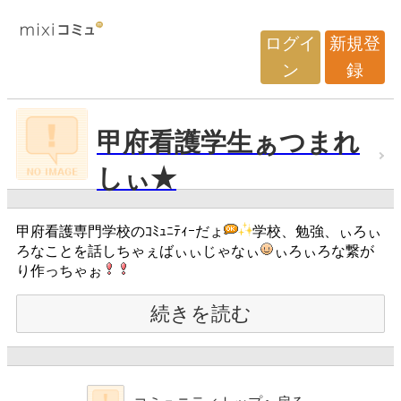
ログイ
新規登
ン
録
甲府看護学生ぁつまれ
しぃ★
甲府看護専門学校のｺﾐｭﾆﾃｨｰだょ
学校、勉強、ぃろぃ
ろなことを話しちゃぇばぃぃじゃなぃ
ぃろぃろな繋が
り作っちゃぉ
続きを読む