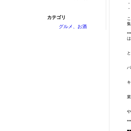
・
・
カテゴリ
こ
集
グルメ、お酒
**
は
と
パ
キ
業
や
**
■