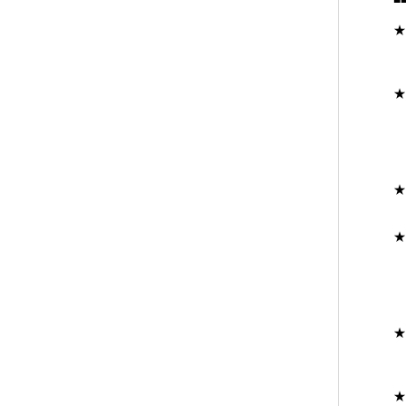
★
★
★
★
★
★