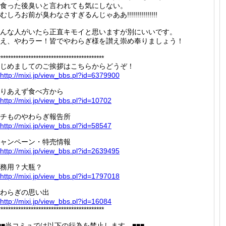
食った後臭いと言われても気にしない。
むしろお前が臭わなさすぎるんじゃああ!!!!!!!!!!!!!!!
んな人がいたら正直キモイと思いますが別にいいです。
え、やわラー！皆でやわらぎ様を讃え崇め奉りましょう！
******************************************
じめましてのご挨拶はこちらからどうぞ！
http://
mixi.jp
/view_b
bs.pl?i
d=63799
00
りあえず食べ方から
http://
mixi.jp
/view_b
bs.pl?i
d=10702
チものやわらぎ報告所
http://
mixi.jp
/view_b
bs.pl?i
d=58547
ャンペーン・特売情報
http://
mixi.jp
/view_b
bs.pl?i
d=26394
95
務用？大瓶？
http://
mixi.jp
/view_b
bs.pl?i
d=17970
18
わらぎの思い出
http://
mixi.jp
/view_b
bs.pl?i
d=16084
******************************************
■■当コミュでは以下の行為を禁止します。■■■