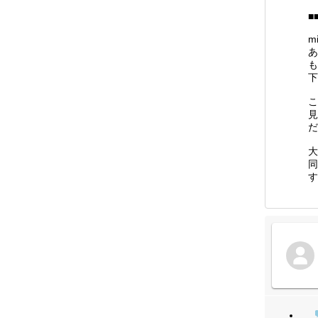
■
m
あ
も
下
こ
見
だ
大
同
す