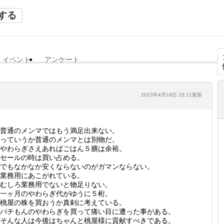
する
イベント
アンケート
2023年4月18日 23:11更新
普通のメンマではもう満足出来ない。
っていうか普通のメンマとは別物だ。
やわらぎさえあればごはん５膳は余裕。
セールの時は買い占める。
でもなかなか安くならないのがガマンならない。
業務用にあこがれている。
むしろ業務用でないと物足りない。
一ヶ月のやわらぎ代がゆうに５桁。
桃屋の株を買おうか真剣に考えている。
パチもんのやわらぎを買って痛い目に遭った事がある。
そんな人は今後はちゃんと桃屋様に貢献すべきである。