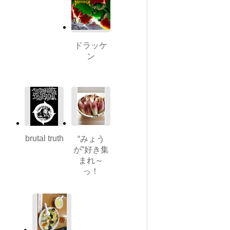
ドラッケ
ン
brutal truth
“みょう
が”好き集
まれ～
っ！