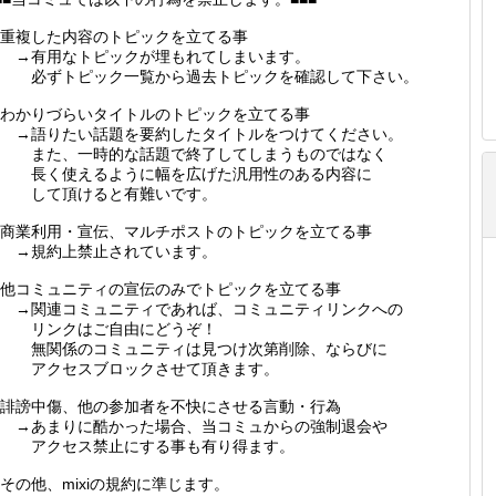
重複した内容のトピックを立てる事
→有用なトピックが埋もれてしまいます。
必ずトピック一覧から過去トピックを確認して下さい。
わかりづらいタイトルのトピックを立てる事
→語りたい話題を要約したタイトルをつけてください。
また、一時的な話題で終了してしまうものではなく
長く使えるように幅を広げた汎用性のある内容に
して頂けると有難いです。
商業利用・宣伝、マルチポストのトピックを立てる事
→規約上禁止されています。
他コミュニティの宣伝のみでトピックを立てる事
→関連コミュニティであれば、コミュニティリンクへの
リンクはご自由にどうぞ！
無関係のコミュニティは見つけ次第削除、ならびに
アクセスブロックさせて頂きます。
誹謗中傷、他の参加者を不快にさせる言動・行為
→あまりに酷かった場合、当コミュからの強制退会や
アクセス禁止にする事も有り得ます。
その他、mixiの規約に準じます。