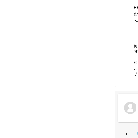
R
お
み
何
基
※
こ
ま