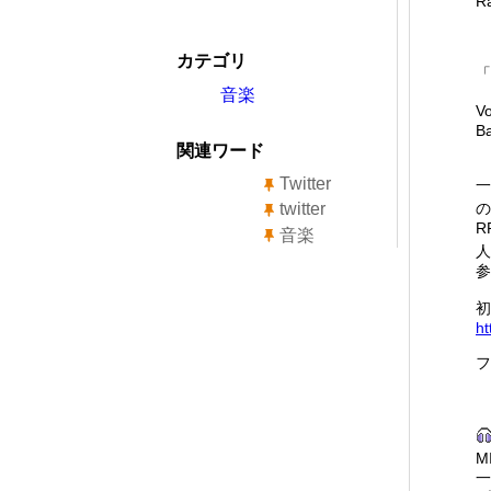
R
カテゴリ
「
音楽
V
B
関連ワード
Twitter
一
twitter
の
R
音楽
人
参
初
ht
フ
M
一