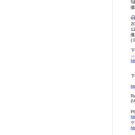
5
価
2
1
価
(
下
↓↓
ht
下
ht
Ra
(
P
ht
ケ
ht