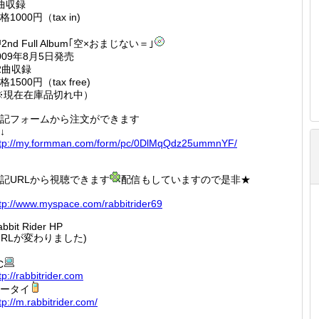
曲収録
格1000円（tax in)
2nd Full Album｢空×おまじない＝｣
009年8月5日発売
2曲収録
格1500円（tax free)
※現在在庫品切れ中）
記フォームから注文ができます
↓
tp://
my.form
man.com
/form/p
c/0DlMq
Qdz25um
mnYF/
記URLから視聴できます
配信もしていますので是非★
tp://
www.mys
pace.co
m/rabbi
trider6
9
bbit Rider HP
URLが変わりました)
C
tp://
rabbitr
ider.co
m
ータイ
tp://
m.rabbi
trider.
com/