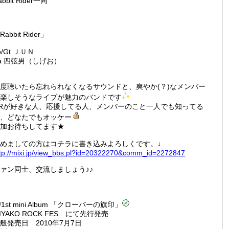
abbit Rider一同
Rabbit Rider」
o/Gt ＪＵＮ
a 四弦男（しげお）
度聴いたら忘れられなくなるサウンドと、爽やか(？)なメンバー
楽しそうなライブが魅力のバンドです
Rが好きな人、応援してる人、メンバーのこと一人でも知ってる
、どなたでもオッケー
加お待ちしてます★
めましての方はコチラに書き込みよろしくです。↓
tp://
mixi.jp
/view_b
bs.pl?i
d=20322
270&com
m_id=22
72847
ァン同士、交流しましょう♪♪
1st mini Album 「クローバーの旗印」
IYAKO ROCK FES にて先行発売
般発売日 2010年7月7日