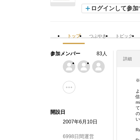
ログインして参加
トップ
つぶやき
トピック
参加メンバー
83人
詳細
※
よ
信
m
て
開設日
の
い
2007年6月10日
R
6998日間運営