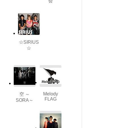
会
☆SIRIUS
☆
Melody
空 ～
FLAG
SORA～