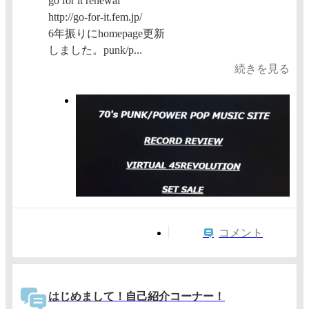
go for it renewal
http://go-for-it.fem.jp/
6年振りにhomepage更新
しました。punk/p...
続きを見る
コメント
はじめまして！自己紹介コーナー！