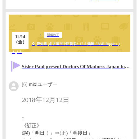
開催終了
12/14
（金）
愛知県 (名古屋市中区新栄2‐47‐5 鶴舞「BAR Ripple」)
1人
Sister Paul present Doctors Of Madness Japan tour in Nagoya
[6]
mixiユーザー
2018年12月12日
↑
《訂正》
(誤)「明日！」⇒(正)「明後日」