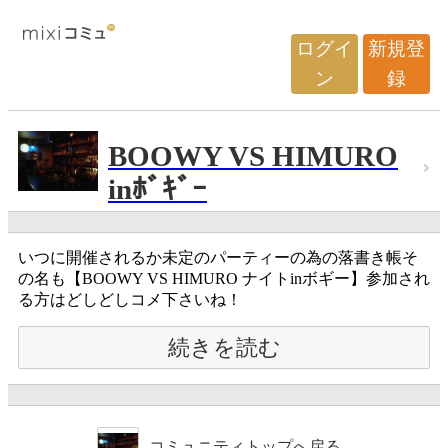
ログイ
新規登
ン
録
BOOWY VS HIMURO
inﾎﾞｷﾞｰ
いつに開催されるか未定のパーティーの為の落書き帳そ
の名も【BOOWY VS HIMURO ナイトinボギー】参加され
る方はどしどしコメ下さいね！
続きを読む
コミュニティトップへ戻る