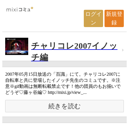
ログイ
新規登
ン
録
チャリコレ2007イノッ
チ編
2007年05月15日放送の「百識」にて。チャリコレ2007に
自転車と共に登場したイノッチ先生のコミュです。※注
意※gif動画は無断転載禁止です！他の団員のもお揃いで
どうぞ♡藤ヶ谷編♡ http://mixi.jp/view_...
続きを読む