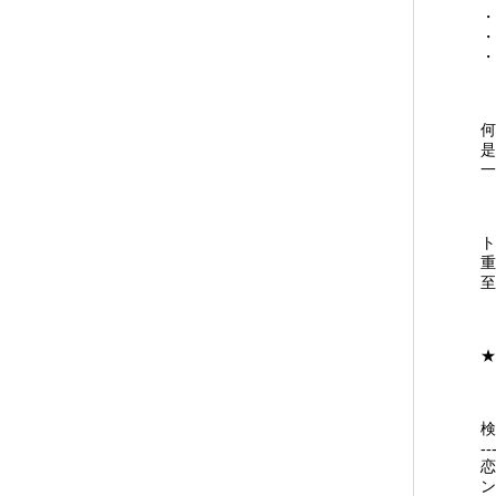
・
・
・
何
是
一
ト
重
至
★.
検
--
恋