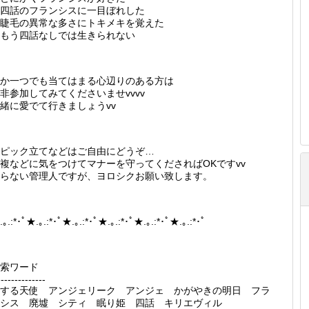
四話のフランシスに一目ぼれした
睫毛の異常な多さにトキメキを覚えた
もう四話なしでは生きられない
か一つでも当てはまる心辺りのある方は
非参加してみてくださいませvvvv
緒に愛でて行きましょうvv
ピック立てなどはご自由にどうぞ…
複などに気をつけてマナーを守ってくださればOKですvv
らない管理人ですが、ヨロシクお願い致します。
｡.:*･ﾟ★.｡.:*･ﾟ★.｡.:*･ﾟ★.｡.:*･ﾟ★.｡.:*･ﾟ★.｡.:*･ﾟ
索ワード
--------------
する天使 アンジェリーク アンジェ かがやきの明日 フラ
ンシス 廃墟 シティ 眠り姫 四話 キリエヴィル