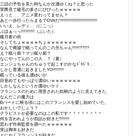
三話の予告を見た時なんか次濃ゆくね？と思った
実際見て睫毛の多さにびびったｗｗｗｗｗ
えっと…、アニメ変わってません？
あと一歩行ったらまるでOVAだ!!!!!!!!!!!!!!!!!!!!!!!!!!!!!!!
いいえ、レディ…（にこっ）
ぶほぁっっ!!!!!!!!!!!（ふいた）
朧月夜の街
そしてちょｗｗｗｗちょｗｗｗｗｗｗｗ
なんで廃墟で眠ってんのこの兄ちゃん!!!!!!????
え？眠り姫？マジ眠り姫？
なにやってんのこの人…？（素）
エンジュちゃんのちゅうで起こすのかなﾄﾞｷﾄﾞｷ…
しかし普通に起きましたYO!!!!!!!!!
眠っている彼も濃ゆいが
目覚めてもやっぱり濃ゆいｗｗｗｗｗｗｗ
しかしなんというか濃ゆいケド…
フランシスのために用意された絵柄のように見えてきた
なんだこの魔力は
Bパートに映る頃にはこのフランシスを愛し始めていた。
おかしいでしょう？
テラピストが必要なのはこの私です＾＾＾＾＾＾＾＾
何を言われようが四話が好きだ!!!!!!!!
思わず作画監督を調べたｗｗｗｗｗｗ
実は脚本も好きだ
とにかくフランシスが好きだ