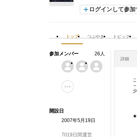
ログインして参加
トップ
つぶやき
トピック
参加メンバー
26人
詳細
こ
～
少
開設日
★.
2007年5月19日
7019日間運営