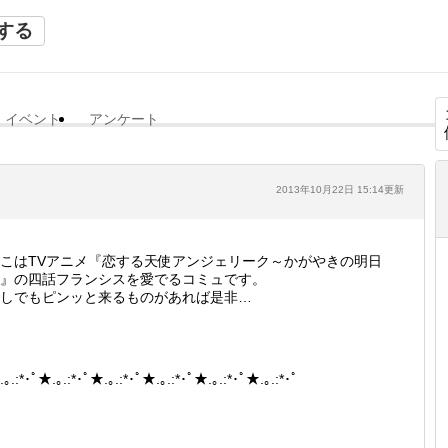
する
イベント
アンケート
2013年10月22日 15:14更新
こはTVアニメ『恋する天使アンジェリーク～かがやきの明日
』の四話フランシスを愛でるコミュです。
しでもピンッと来るものがあれば是非…
｡.:*･ﾟ★.｡.:*･ﾟ★.｡.:*･ﾟ★.｡.:*･ﾟ★.｡.:*･ﾟ★.｡.:*･ﾟ