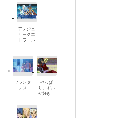
アンジェ
リークエ
トワール
フランダ
やっぱ
ンス
り、ギル
が好き！