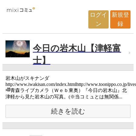
ログイ
新規登
ン
録
今日の岩木山【津軽富
士】
岩木山がスキナンダ
http://www.iwakisan.com/index.htmlhttp://www.toonippo.co.jp/live
青森ライブカメラ（Ｗｅｂ東奥）『今日の岩木山』北
津軽から見た岩木山の写真。(※当コミュとは無関係...
続きを読む