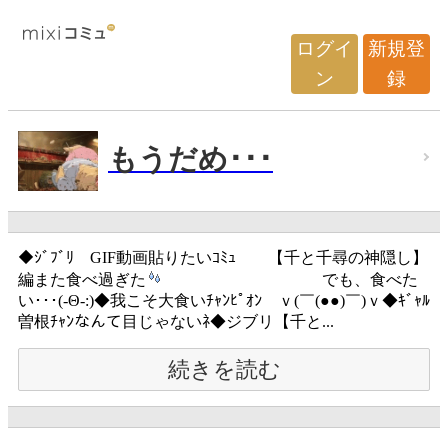
ログイ
新規登
ン
録
もうだめ･･･
◆ｼﾞﾌﾞﾘ GIF動画貼りたいｺﾐｭ 【千と千尋の神隠し】
編また食べ過ぎた
でも、食べた
い･･･(-Θ-:)◆我こそ大食いﾁｬﾝﾋﾟｵﾝ ｖ(￣(●●)￣)ｖ◆ｷﾞｬﾙ
曽根ﾁｬﾝなんて目じゃないﾈ◆ジブリ【千と...
続きを読む