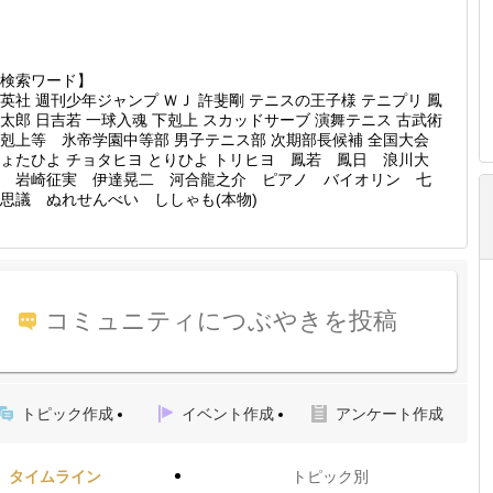
検索ワード】
英社 週刊少年ジャンプ ＷＪ 許斐剛 テニスの王子様 テニプリ 鳳
太郎 日吉若 一球入魂 下剋上 スカッドサーブ 演舞テニス 古武術
剋上等 氷帝学園中等部 男子テニス部 次期部長候補 全国大会
ょたひよ チョタヒヨ とりひよ トリヒヨ 鳳若 鳳日 浪川大
 岩崎征実 伊達晃二 河合龍之介 ピアノ バイオリン 七
思議 ぬれせんべい ししゃも(本物)
コミュニティにつぶやきを投稿
トピック作成
イベント作成
アンケート作成
タイムライン
トピック別