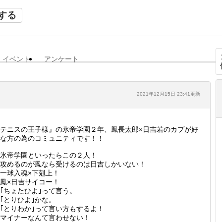
する
イベント
アンケート
2021年12月15日 23:41更新
テニスの王子様』の氷帝学園２年、鳳長太郎×日吉若のカプが好
な方の為のコミュニティです！！
氷帝学園といったらこの２人！
攻めるのが鳳なら受けるのは日吉しかいない！
一球入魂×下剋上！
鳳×日吉サイコー！
｢ちょたひよ｣って言う。
｢とりひよ｣かな。
｢とりわか｣って言い方もするよ！
マイナーなんて言わせない！