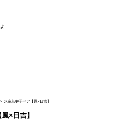
るよ
氷帝若獅子ペア【鳳×日吉】
【鳳×日吉】