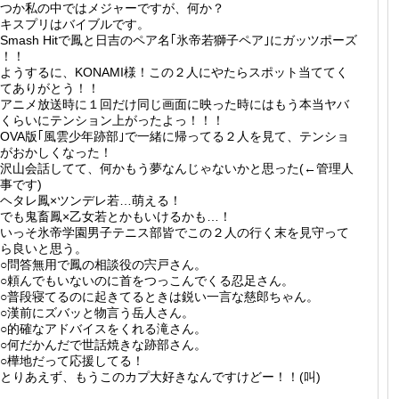
つか私の中ではメジャーですが、何か？
キスプリはバイブルです。
Smash Hitで鳳と日吉のペア名｢氷帝若獅子ペア｣にガッツポーズ
！！
ようするに、KONAMI様！この２人にやたらスポット当ててく
てありがとう！！
アニメ放送時に１回だけ同じ画面に映った時にはもう本当ヤバ
くらいにテンション上がったよっ！！！
OVA版｢風雲少年跡部｣で一緒に帰ってる２人を見て、テンショ
がおかしくなった！
沢山会話してて、何かもう夢なんじゃないかと思った(←管理人
事です)
ヘタレ鳳×ツンデレ若…萌える！
でも鬼畜鳳×乙女若とかもいけるかも…！
いっそ氷帝学園男子テニス部皆でこの２人の行く末を見守って
ら良いと思う。
○問答無用で鳳の相談役の宍戸さん。
○頼んでもいないのに首をつっこんでくる忍足さん。
○普段寝てるのに起きてるときは鋭い一言な慈郎ちゃん。
○漢前にズバッと物言う岳人さん。
○的確なアドバイスをくれる滝さん。
○何だかんだで世話焼きな跡部さん。
○樺地だって応援してる！
とりあえず、もうこのカプ大好きなんですけどー！！(叫)