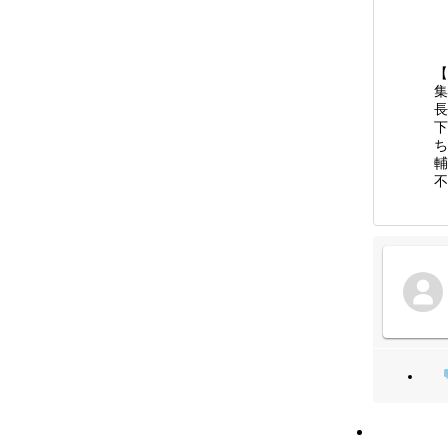
【
集
長
下
ち
輔
不