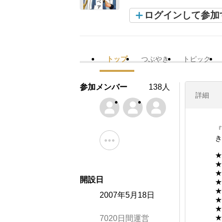
ログインして参加
トップ
つぶやき
トピック
参加メンバー
138人
詳細
『
き
★
★
★
開設日
★
★
2007年5月18日
★
★
★
7020日間運営