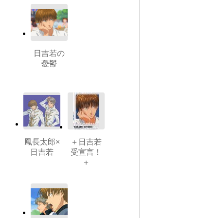
日吉若の
憂鬱
鳳長太郎×
＋日吉若
日吉若
受宣言！
＋