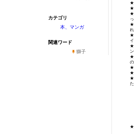
★
★
★
カテゴリ
っ
★
本、マンガ
れ
★
イ
関連ワード
★
ン
獅子
★
の
★
★
★
た
★