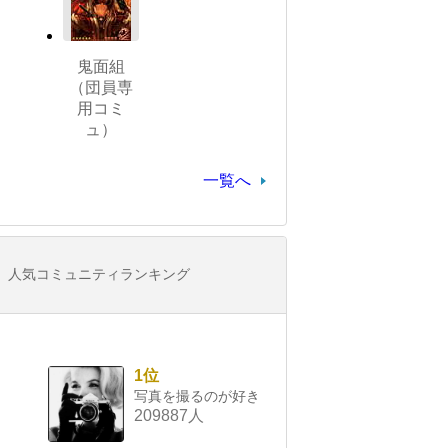
鬼面組
（団員専
用コミ
ュ）
一覧へ
人気コミュニティランキング
1位
写真を撮るのが好き
209887人