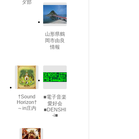
ダ部
山形県鶴
岡市由良
情報
†Sound
■電子音楽
Horizon†
愛好会
～in庄内
■DENSHI
-i■