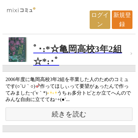
ログイ
新規登
ン
録
ﾟ･:*☆亀岡高校3年2組
☆*:･ﾟ
2006年度に亀岡高校3年2組を卒業した人のためのコミュ
です(○´∪｀○)
作ってほしぃって要望がぁったんで作っ
てみましたｰ(´v｀*)
うちゎ多分トピとか立てへんので
みんな自由に立ててねｰ+(●′...
続きを読む