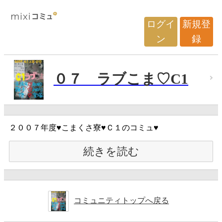
ログイ
新規登
ン
録
０７ ラブこま♡C1
２００７年度♥こまくさ寮♥Ｃ１のコミュ♥
続きを読む
コミュニティトップへ戻る