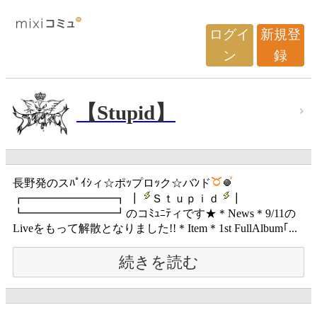
ログイ
新規登
ン
録
【Stupid】
長野発のスﾊﾟｲｼィ☆ポｯプロｯク☆バﾝド
┏━━━━━━━━┓ ┃
Ｓｔｕｐｉｄ
┃
┗━━━━━━━━┛のコﾐｭﾆﾃィです★＊News＊9/11の
Liveをもって解散となりました!!＊Item＊1st FullAlbum｢...
続きを読む