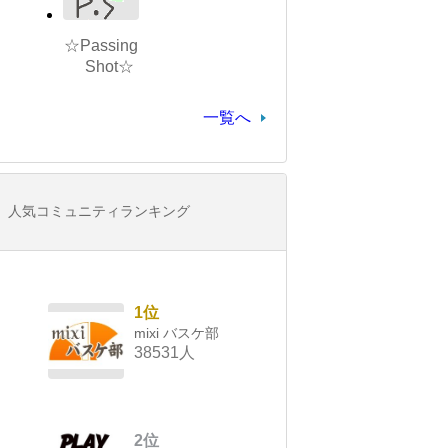
☆Passing
Shot☆
一覧へ
人気コミュニティランキング
1位
mixi バスケ部
38531人
2位