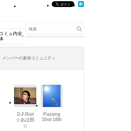
コミュ内全
体
メンバーの参加コミュニティ
D.F.Riot
Passing
Shot 18th
☆あほ部
☆