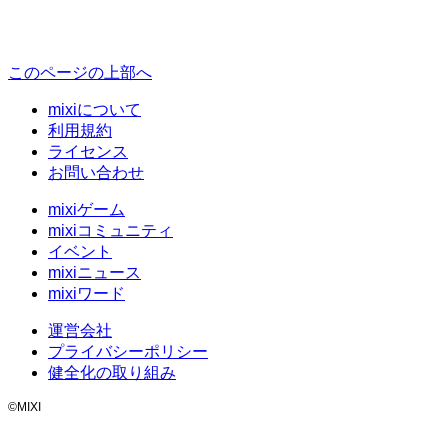
このページの上部へ
mixiについて
利用規約
ライセンス
お問い合わせ
mixiゲーム
mixiコミュニティ
イベント
mixiニュース
mixiワード
運営会社
プライバシーポリシー
健全化の取り組み
©MIXI