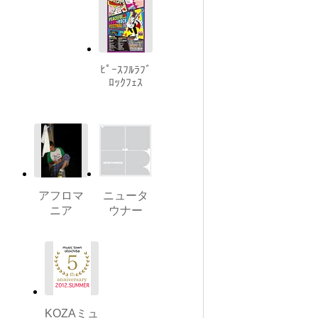
ﾋﾟｰｽﾌﾙﾗﾌﾞ
ﾛｯｸﾌｪｽ
アフロマ
ニュータ
ニア
ウナー
KOZAミュ