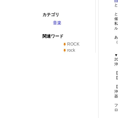
mi
と
と
カテゴリ
催
音楽
私
ル
関連ワード
あ
（
ROCK
rock
▼
2
沖
【
【
【
沖
器
フ
ロ