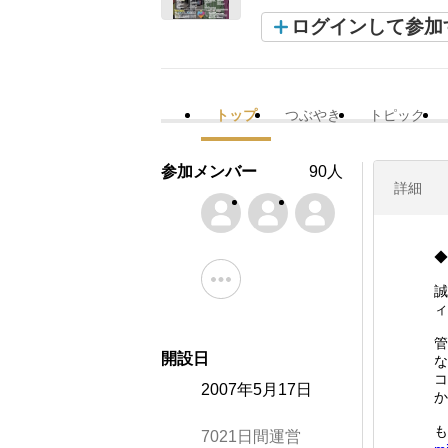
ログインして参加
トップ
つぶやき
トピック
参加メンバー
90人
詳細
◆
誠
ィ
管
開設日
な
コ
2007年5月17日
か
も
7021日間運営