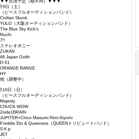
▼▼出演予定（順不同）▼▼▼
月9日（土）
（ピースフルオーディションバンド）
ivilian Skunk
YULO（大阪オーディションバンド）
he Blue Sky Kick's
Nuchi
7!!
ステレオポニー
ZUKAN
ll Japan Goith
D-51
ORANGE RANGE
HY
他（調整中）
月10日（日）
（ピースフルオーディションバンド）
Majesty
CHUCK-WOW
2side1BRAIN
JUPITER+Chico.Masumi.Rimi.Kiyomi
Freddie Eto & Queeness（QUEENトリビュートバンド）
S.K.p
JET