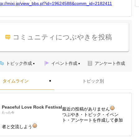
tp://
mixi.jp
/view_b
bs.pl?i
d=19624
588&com
m_id=21
82411
コミュニティにつぶやきを投稿
トピック作成
イベント作成
アンケート作成
タイムライン
トピック別
Peaceful Love Rock Festival
最近の投稿がありません
たった今
つぶやき・トピック・イベン
ト・アンケートを作成して参加
者と交流しよう