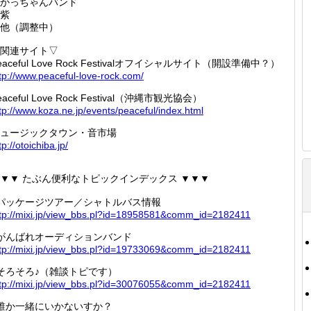
かっちゃんバンド
紫
他（調整中）
関連サイト▽
eaceful Love Rock Festivalオフイシャルサイト（開設準備中？）
tp://
www.pea
ceful-l
ove-roc
k.com/
eaceful Love Rock Festival（沖縄市観光協会）
tp://
www.koz
a.ne.jp
/events
/peacef
ul/inde
x.html
ュージックタウン・音市場
tp://
otoichi
ba.jp/
▼▼ たぶん便利なトピックインデックス ▼▼▼
パッケージツアー／シャトルバス情報
tp://
mixi.jp
/view_b
bs.pl?i
d=18958
581&com
m_id=21
82411
がんばれオーディションバンド
tp://
mixi.jp
/view_b
bs.pl?i
d=19733
069&com
m_id=21
82411
そろそろ♪（雑談トピです）
tp://
mixi.jp
/view_b
bs.pl?i
d=30076
055&com
m_id=21
82411
誰か一緒にいかないすか？