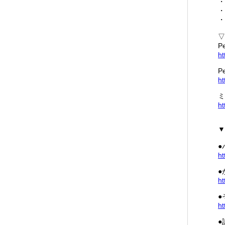
・
・
・
▽
P
ht
P
ht
ミ
ht
▼
●
ht
●
ht
●
ht
●