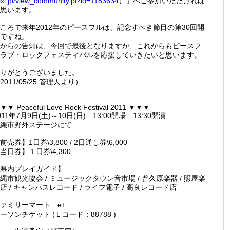
xi.jp
/view_c
ommunit
y.pl?id
=118363
4
）」へご参加いただければ
思います。
ころで来年2012年のピースフルは、記念すべき節目の第30回開
ですね。
からの告知は、今回で最後となりますが、これからもピースフ
ラブ・ロックフェスティバルを応援していきたいと思います。
りがとうございました。
2011/05/25 管理人より）
▼▼ Peaceful Love Rock Festival 2011 ▼▼▼
011年7月9日(土)～10日(日) 13:00開場 13:30開演
縄市野外ステージにて
前売券】1日券\3,800 / 2日通し券\6,000
当日券】１日券\4,300
県内プレイガイド】
縄市観光協会 / ミュージックタウン音市場 / 普久原楽器 / 照屋楽
店 / キャンパスレコード / ライフ電子 / 高良レコード店
ァミリーマート e+
ーソンチケット (Ｌコード：88788 )