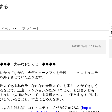
する
イベント
アンケート
2015年2月4日 16:23更新
◆◆◆ 大事なお知らせ ◆◆◆◆
にかってながら、今年のピースフルを最後に、このコミュニテ
を終了させていただきます。
理人である私自身、なかなか会場まで足を運ぶことができなく
るなどで、正直、テンションがあがりません。とは言えども、
ミュにご参加いただいている皆様方へは、ご不自由をすでにお
けしていることと、本当にごめんなさい。
しよろしければ、コミュニティ「ﾋﾟｰｽﾌﾙﾗﾌﾞﾛｯｸﾌｪｽ（
http://