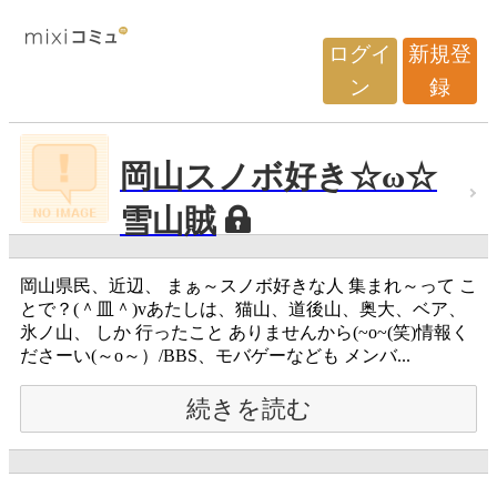
ログイ
新規登
ン
録
岡山スノボ好き☆ω☆
雪山賊
岡山県民、近辺、 まぁ～スノボ好きな人 集まれ～って こ
とで？(＾皿＾)vあたしは、猫山、道後山、奥大、ベア、
氷ノ山、 しか 行ったこと ありませんから(~o~(笑)情報く
ださーい(～o～）/BBS、モバゲーなども メンバ...
続きを読む