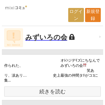
ログイ
新規登
ン
録
みずいろの会
オﾚﾝジデｲズにちなんで
作られた、 みずいろの会
笑あ
リ、涙あリ… 史上最強の仲間タﾁがコｺに
集...
続きを読む