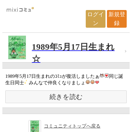
ログイ
新規登
ン
録
1989年5月17日生まれ
☆
1989年5月17日生まれのｺﾐｭが復活しましたぁ
同じ誕
生日同士
みんなで仲良くなりましょ
続きを読む
コミュニティトップへ戻る