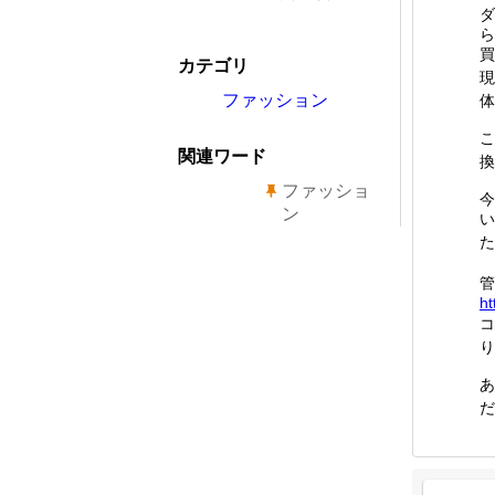
ダ
ら
買
カテゴリ
現
ファッション
体
こ
関連ワード
換
ファッショ
今
ン
い
た
管
ht
コ
り
あ
だ