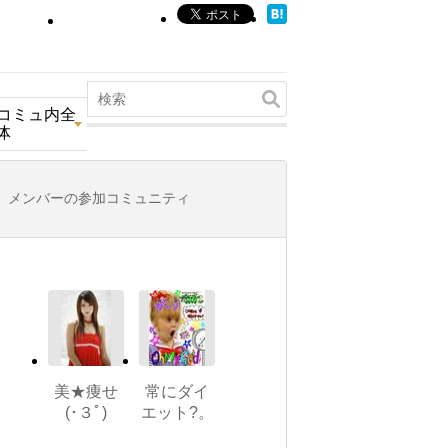
コミュ内全
体
メンバーの参加コミュニティ
美★痩せ
常にダイ
(･３ﾟ)
エット?。