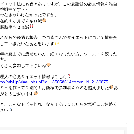
イエット法にも色々ありますが、この夏話題の必見情報を私自
挑戦中です＞＜
わなきゃいけなかったですが、
在約１ヶ月で４キロ減
脂肪率も２％減
れからの経過も報告しつつ皆さんでダイエットについて情報交
していきたいなぁと思います
年の夏までに痩せたい方、細くなりたい方、ウエストを絞りた
方。
くさん参加して下さいね
理人の必見ダイエット情報はこちら
tp://
mixi.jp
/view_b
bs.pl?i
d=18505
861&com
m_id=21
80875
ミュを作って２週間！お蔭様で参加者４０名を超えました
あ
がとうございます
と、こんなトピを作れ！なんてありましたらお気軽にご連絡く
さい