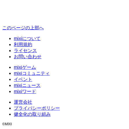
このページの上部へ
mixiについて
利用規約
ライセンス
お問い合わせ
mixiゲーム
mixiコミュニティ
イベント
mixiニュース
mixiワード
運営会社
プライバシーポリシー
健全化の取り組み
©MIXI