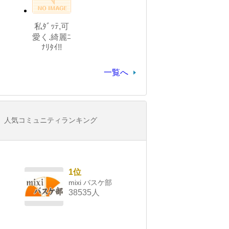
私ﾀﾞｯﾃ,可
愛く.綺麗ﾆ
ﾅﾘﾀｲ!!
一覧へ
人気コミュニティランキング
1位
mixi バスケ部
38535人