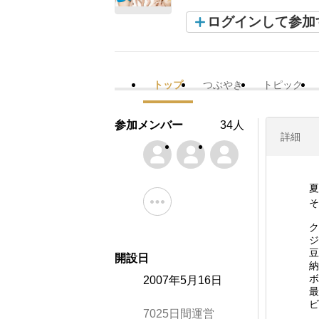
ログインして参加
トップ
つぶやき
トピック
参加メンバー
34人
詳細
夏
そ
ク
ジ
豆
開設日
納
ボ
2007年5月16日
最
ビ
7025日間運営