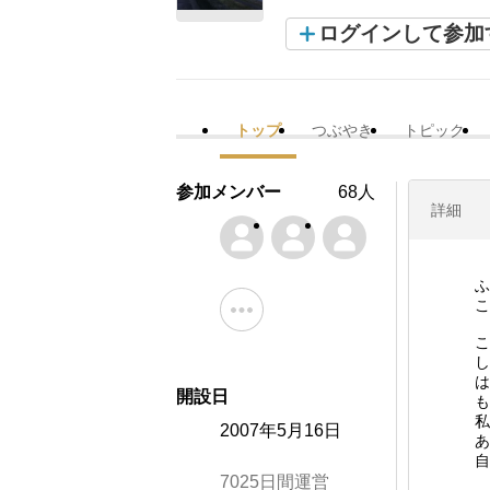
ログインして参加
トップ
つぶやき
トピック
参加メンバー
68人
詳細
ふ
こ
こ
し
は
開設日
も
私
2007年5月16日
あ
自
7025日間運営