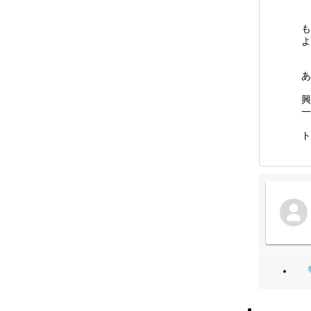
も
よ
あ
興
一
ト