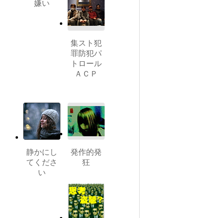
嫌い
集スト犯
罪防犯パ
トロール
ＡＣＰ
静かにし
発作的発
てくださ
狂
い