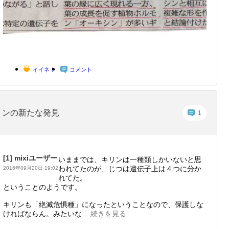
イイネ！
コメント
リンの新たな発見
1
[1]
mixiユーザー
いままでは、キリンは一種類しかいないと思
われてたのが、じつは遺伝子上は４つに分か
2016年09月20日 19:02
れてた。
ということのようです。
キリンも「絶滅危惧種」になったということなので、保護しな
ければならん。みたいな...
続きを見る