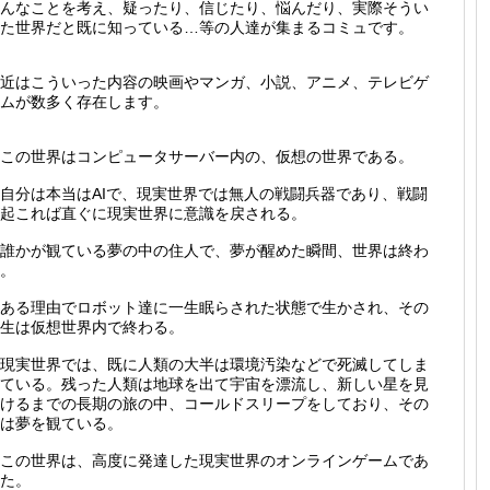
んなことを考え、疑ったり、信じたり、悩んだり、実際そうい
た世界だと既に知っている…等の人達が集まるコミュです。
近はこういった内容の映画やマンガ、小説、アニメ、テレビゲ
ムが数多く存在します。
この世界はコンピュータサーバー内の、仮想の世界である。
自分は本当はAIで、現実世界では無人の戦闘兵器であり、戦闘
起これば直ぐに現実世界に意識を戻される。
誰かが観ている夢の中の住人で、夢が醒めた瞬間、世界は終わ
。
ある理由でロボット達に一生眠らされた状態で生かされ、その
生は仮想世界内で終わる。
現実世界では、既に人類の大半は環境汚染などで死滅してしま
ている。残った人類は地球を出て宇宙を漂流し、新しい星を見
けるまでの長期の旅の中、コールドスリープをしており、その
は夢を観ている。
この世界は、高度に発達した現実世界のオンラインゲームであ
た。