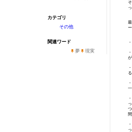
そ
っ
カテゴリ
最
その他
ー
関連ワード
・
夢
現実
・
が
・
る
・
一
・
っ
つ
間
・
っ