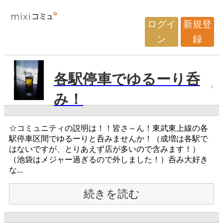
ログイ
新規登
ン
録
各駅停車でゆるーり呑
み！
☆コミュニティの説明は！！皆さ～ん！東武東上線の各
駅停車区間でゆるーりと呑みませんか！（成増は各駅で
はないですが、とりあえず店が多いので含みます！）
（池袋はメジャー過ぎるので外しました！）呑み大好き
な...
続きを読む