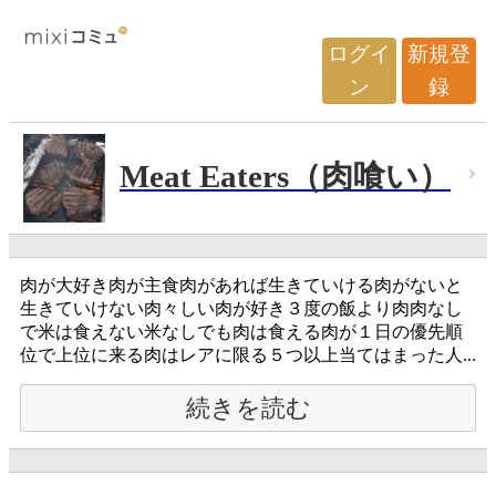
ログイ
新規登
ン
録
Meat Eaters（肉喰い）
肉が大好き肉が主食肉があれば生きていける肉がないと
生きていけない肉々しい肉が好き３度の飯より肉肉なし
で米は食えない米なしでも肉は食える肉が１日の優先順
位で上位に来る肉はレアに限る５つ以上当てはまった人...
続きを読む