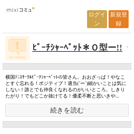
ログイ
新規登
ン
録
ﾋﾟｰﾁｼｬｰﾍﾞｯﾄ＊Ｏ型ー!!
横国ﾃﾆｽｻｰｸﾙﾋﾟｰﾁｼｬｰﾍﾞｯﾄの皆さん。おおざっぱ！やなこ
とすぐ忘れる！ポジティブ！適当(´ー`)細かいことは気に
しない！誰とでも仲良くなれるのがいいところ。しきり
たがり！でもどこか抜けてる！優柔不断と思いきや...
続きを読む