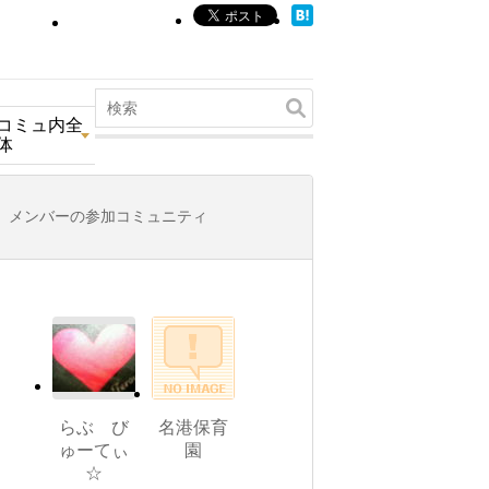
コミュ内全
体
メンバーの参加コミュニティ
らぶ び
名港保育
ゅーてぃ
園
☆