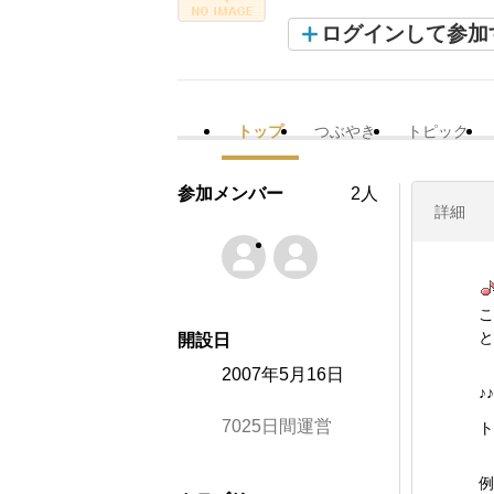
ログインして参加
トップ
つぶやき
トピック
参加メンバー
2人
詳細
こ
と
開設日
2007年5月16日
♪♪
7025日間運営
ト
例