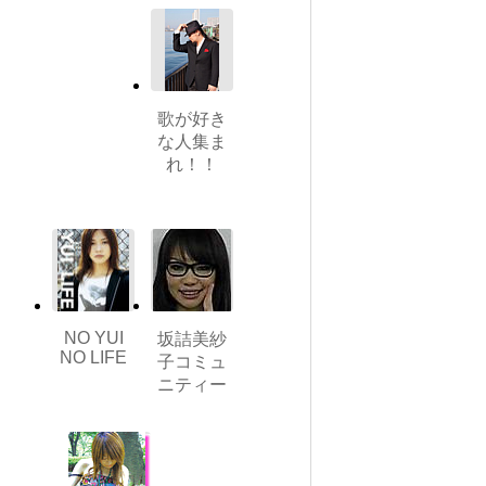
歌が好き
な人集ま
れ！！
NO YUI
坂詰美紗
NO LIFE
子コミュ
ニティー