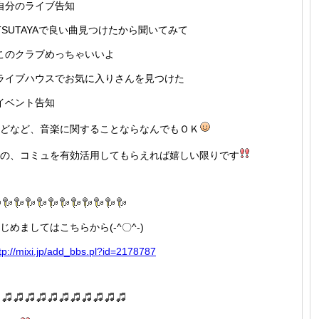
自分のライブ告知
TSUTAYAで良い曲見つけたから聞いてみて
このクラブめっちゃいいよ
ライブハウスでお気に入りさんを見つけた
イベント告知
どなど、音楽に関することならなんでもＯＫ
の、コミュを有効活用してもらえれば嬉しい限りです
じめましてはこちらから(-^〇^-)
tp://
mixi.jp
/add_bb
s.pl?id
=217878
7