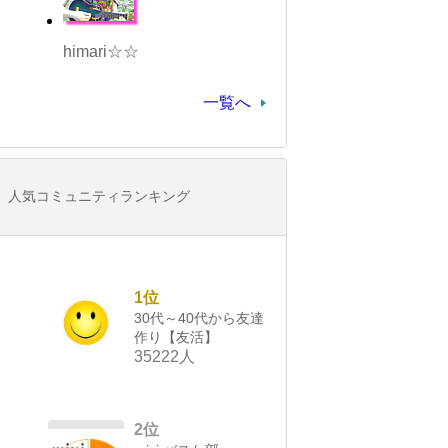
himari☆☆
一覧へ
人気コミュニティランキング
1位
30代～40代から友達
作り【友活】
35222人
2位