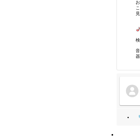
お
こ
見
検
音
器