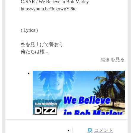
C-SAR / We Believe in Bob Marley
https://youtu.be/3ukxwgYi8tc
( Lyrics )
空を見上げて誓おう
俺たちは権...
続きを見る
コメント