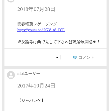
2018年07月28日
売春軽蔑レゲエソング
https:/
/youtu.
be/t2GV
_t8_lYE
※反論等は曲で返して下されば激論展開必至！
コメント
mixiユーザー
2017年10月24日
【ジャパレゲ】