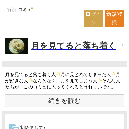
ログイ
新規登
ン
録
月を見てると落ち着く
月を見てると落ち着く人
月に見とれてしまった人
月
が好きな人
なんとなく、月を見てしまう人
そんな人
たちが、このコミュに入ってくれるとうれしいです。
続きを読む
初めまして♪