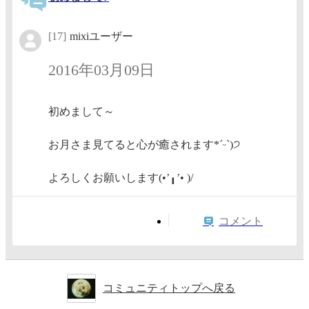
[17]
mixiユーザー
2016年03月09日
初めまして～
お月さま見てると心が癒されます*ˊᵕˋ)੭
よろしくお願いします(•’╻’• )/
コメント
コミュニティトップへ戻る