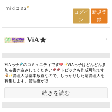
ログイ
新規登
ン
録
ViA★
ViAっ子
のコミュニティです
ViAっ子はどんどん参
加＆書き込みしてください
トピックも作成可能です
管理人は基本放置なので、しっかりした副管理人を
募集します。管理権がほ...
続きを読む