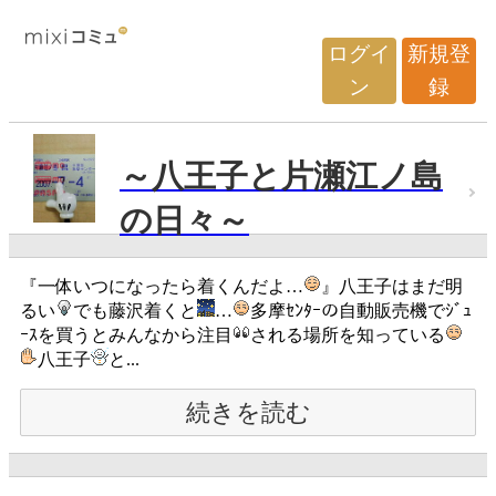
ログイ
新規登
ン
録
～八王子と片瀬江ノ島
の日々～
『一体いつになったら着くんだよ…
』八王子はまだ明
るい
でも藤沢着くと
…
多摩ｾﾝﾀｰの自動販売機でｼﾞｭ
ｰｽを買うとみんなから注目
される場所を知っている
八王子
と...
続きを読む