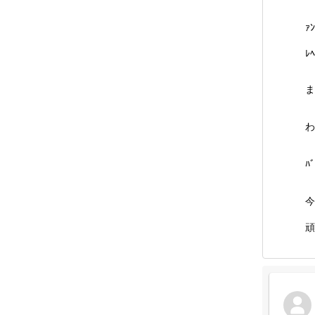
ｧ
ﾚ
ま
わ
ﾊ
今
頑