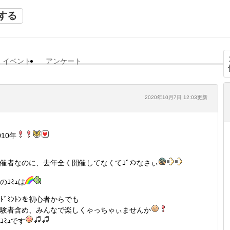
する
イベント
アンケート
2020年10月7日 12:03更新
010年
催者なのに、去年全く開催してなくてｺﾞﾒﾝなさぃ
のｺﾐｭは
ﾞﾄﾞﾐﾝﾄﾝを初心者からでも
験者含め、みんなで楽しくゃっちゃぃませんか
ｺﾐｭです