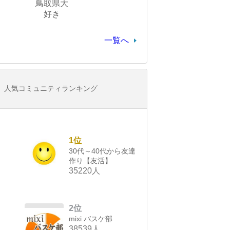
鳥取県大
好き
一覧へ
人気コミュニティランキング
1位
30代～40代から友達
作り【友活】
35220人
2位
mixi バスケ部
38539人