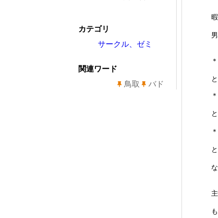
暇
カテゴリ
男
サークル、ゼミ
＊
関連ワード
と
鳥取
バド
＊
と
＊
と
な
主
も