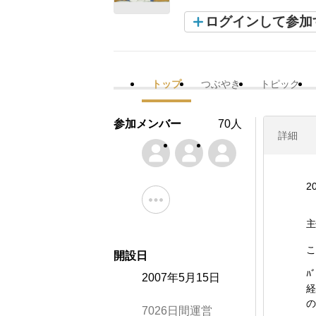
ログインして参加
トップ
つぶやき
トピック
参加メンバー
70人
詳細
2
主
こ
開設日
ﾊ
2007年5月15日
経
の
7026日間運営