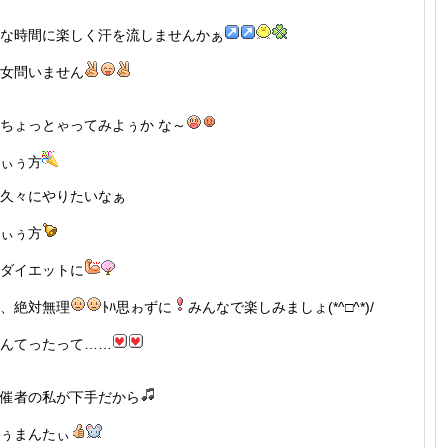
な時間に楽しく汗を流しませんかぁ
女問いません
ちょっとゃってみよぅか な～
ぃぅ方
久々にやりたいなぁ
ぃぅ方
ダイエットに
、絶対無理
ﾄﾊ思ゎずに
みんなで楽しみましょ(*^□^*)/
んてったって……
催者の私が下手だから
ぅまんたぃ