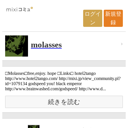
ログイ
新規登
ン
録
molasses
□Molasses□free,enjoy. hope □Links□ hotel2tango
http://www.hotel2tango.com/ http://mixi.jp/view_community.pl?
id=1079134 godspeed you! black emperor
http://www.brainwashed.com/godspeed/ http://www.d...
続きを読む