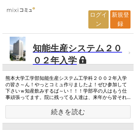
ログイ
新規登
ン
録
知能生産システム２０
０２年入学
熊本大学工学部知能生産システム工学科２００２年入学
の皆さ～ん！やっとコミュ作りましたよ！ぜひ参加して
下さいｗ知産飲みするば～い！！！学部卒の人はもう仕
事頑張ってます。院に残ってる人達は、来年から皆それ...
続きを読む