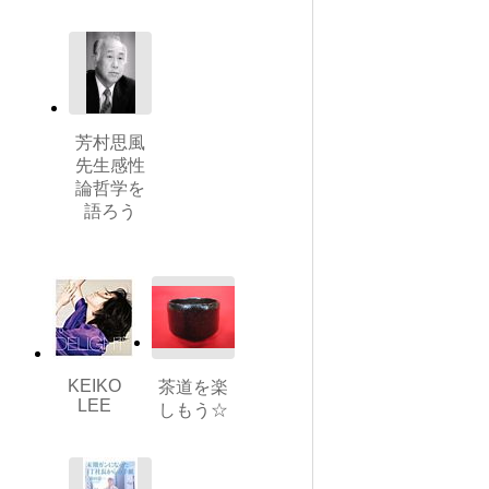
芳村思風
先生感性
論哲学を
語ろう
KEIKO
茶道を楽
LEE
しもう☆