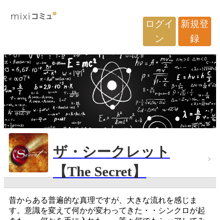
ログイ
新規登
ン
録
ザ・シークレット
【The Secret】
昔からある普遍的な真理ですが、大きな流れを感じま
す。意識を変えて何かが変わってきた・・シンクロが起