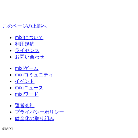
このページの上部へ
mixiについて
利用規約
ライセンス
お問い合わせ
mixiゲーム
mixiコミュニティ
イベント
mixiニュース
mixiワード
運営会社
プライバシーポリシー
健全化の取り組み
©MIXI