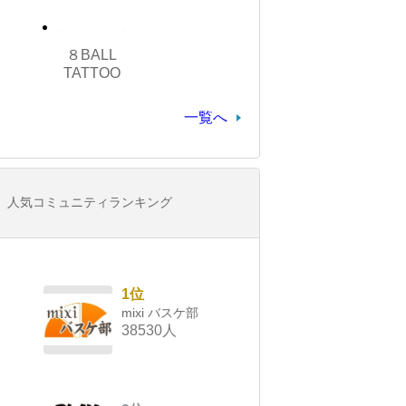
８BALL
TATTOO
一覧へ
人気コミュニティランキング
1位
mixi バスケ部
38530人