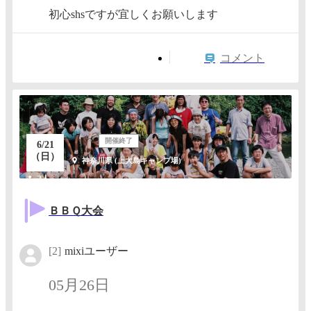
初心shsですが宜しくお願いします
コメント
開催終了
6/21
（日）
神奈川県 (上大島キャンプ場)
2人
ＢＢＱ大会
[2]
mixiユーザー
05月26日