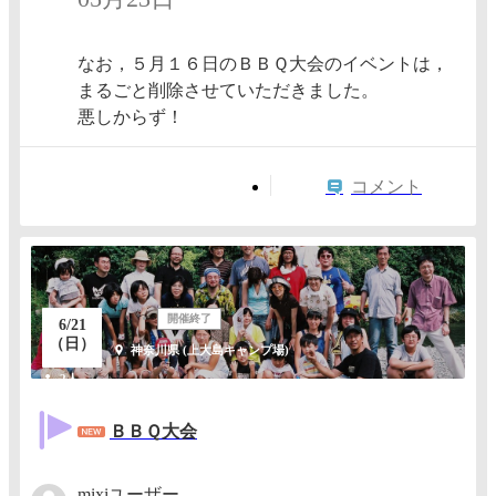
なお，５月１６日のＢＢＱ大会のイベントは，
まるごと削除させていただきました。
悪しからず！
コメント
開催終了
6/21
（日）
神奈川県 (上大島キャンプ場)
2人
ＢＢＱ大会
mixiユーザー