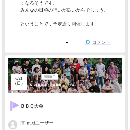
くなるそうです。
みんなの日頃の行いが良いからでしょう。
ということで，予定通り開催します。
コメント
開催終了
6/21
（日）
神奈川県 (上大島キャンプ場)
2人
ＢＢＱ大会
[6]
mixiユーザー