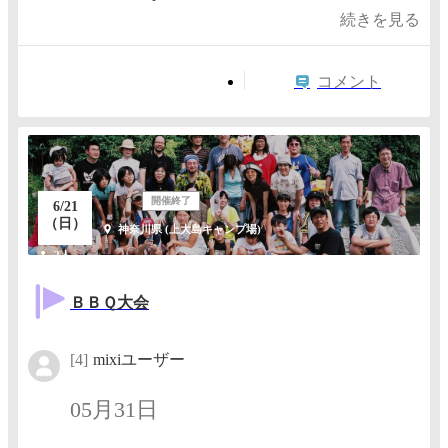
続きを見る
コメント
開催終了
6/21
（日）
神奈川県 (上大島キャンプ場)
2人
ＢＢＱ大会
[4]
mixiユーザー
05月31日