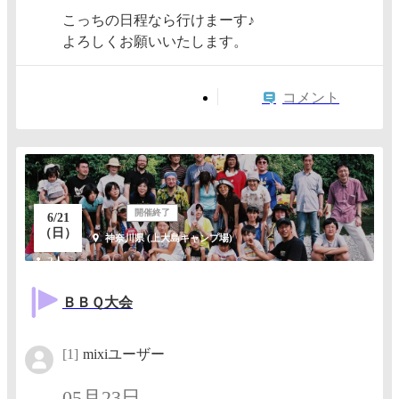
こっちの日程なら行けまーす♪
よろしくお願いいたします。
コメント
開催終了
6/21
（日）
神奈川県 (上大島キャンプ場)
2人
ＢＢＱ大会
[1]
mixiユーザー
05月23日