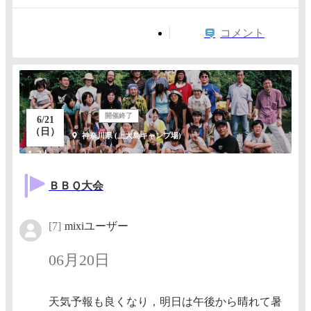
コメント
開催終了
6/21
（日）
神奈川県 (上大島キャンプ場)
2人
ＢＢＱ大会
[7]
mixiユーザー
06月20日
天気予報も良くなり，明日は午後から晴れて暑