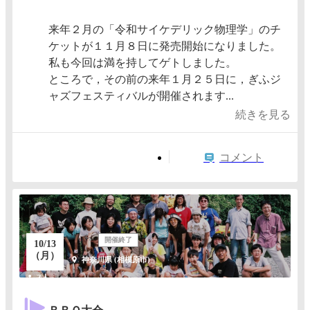
来年２月の「令和サイケデリック物理学」のチ
ケットが１１月８日に発売開始になりました。
私も今回は満を持してゲトしました。
ところで，その前の来年１月２５日に，ぎふジ
ャズフェスティバルが開催されます...
続きを見る
コメント
開催終了
10/13
（月）
神奈川県 (相模原市)
3人