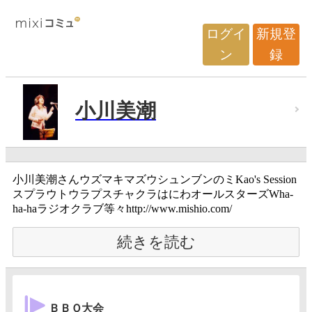
ログイ
新規登
ン
録
小川美潮
小川美潮さんウズマキマズウシュンブンのミKao's Session
スプラウトウラプスチャクラはにわオールスターズWha-
ha-haラジオクラブ等々http://www.mishio.com/
続きを読む
ＢＢＱ大会