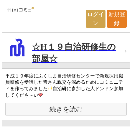
ログイ
新規登
ン
録
☆H１９自治研修生の
部屋☆
平成１９年度にふくしま自治研修センターで新規採用職
員研修を受講した皆さん親交を深めるためにコミュニテ
ィを作ってみました
自治研に参加した人ドンドン参加
してくださ～い
続きを読む