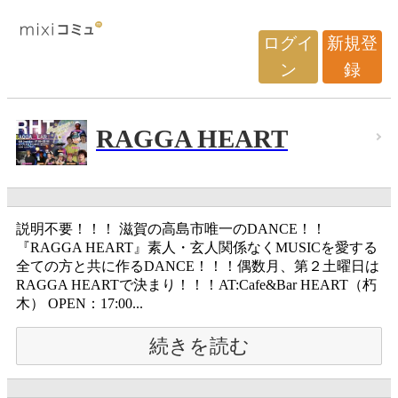
ログイ
新規登
ン
録
RAGGA HEART
説明不要！！！ 滋賀の高島市唯一のDANCE！！
『RAGGA HEART』素人・玄人関係なくMUSICを愛する
全ての方と共に作るDANCE！！！偶数月、第２土曜日は
RAGGA HEARTで決まり！！！AT:Cafe&Bar HEART（朽
木） OPEN：17:00...
続きを読む