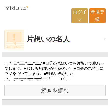
ログイ
新規登
ン
録
片想いの名人
:;;::*::;;::*::;;::*::;;::*::;;::*■自分の恋はいつも片想いで終わっ
てしまう。■むしろ片想いが大好きだ。■自分の気持ちに
ウソをついてしまう。■明るい恋がした
い。:;;::*::;;::*::;;::*::;;::*::;;::* コミ...
続きを読む