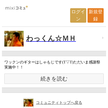
ログイ
新規登
ン
録
わっくん☆ＭＨ
ワックンのギターはしゃもじです(T▽T)ただいま感謝祭
実施中！！
続きを読む
コミュニティトップへ戻る