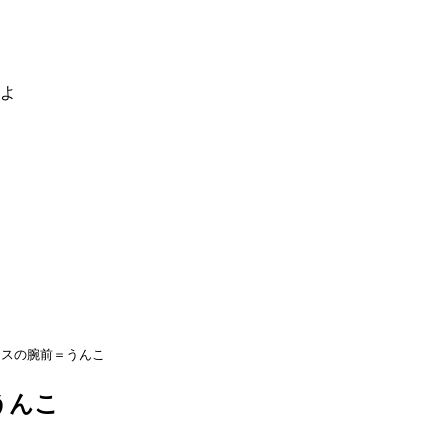
るよ
ースの腕前＝うんこ
うんこ