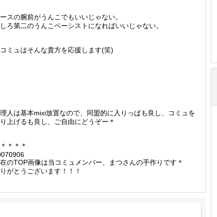
ースの腕前がうんこでもいいじゃない。
しろ第二のうんこベーシストになればいいじゃない。
コミュはそんな貴方を応援します(笑)
理人は基本mixi放置なので、同盟的に入りっぱも良し、コミュを
り上げるも良し、ご自由にどうぞー＊
＊＊＊＊
0070906
在のTOP画像は当コミュメンバー、まつさんの手作りです＊
りがとうございます！！！