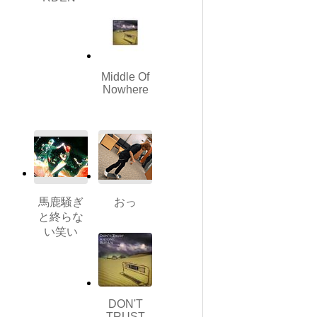
Middle Of
Nowhere
馬鹿騒ぎ
おっ
と終らな
い笑い
DON'T
TRUST