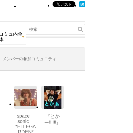
コミュ内全
体
メンバーの参加コミュニティ
space
『とか
sonic
ー!!!!!!』
*ELLEGA
RDEN*