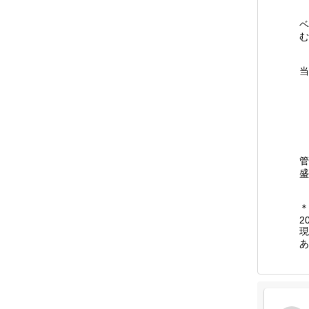
ベ
む
当
管
盛
＊
2
現
あ