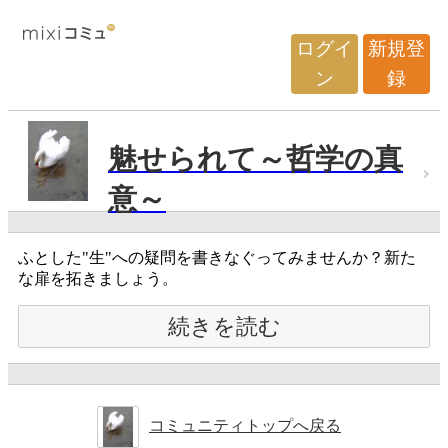
ログイ
新規登
ン
録
魅せられて～哲学の真
意～
ふとした"生"への疑問を書きなぐってみませんか？新た
な扉を拓きましょう。
続きを読む
コミュニティトップへ戻る