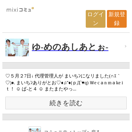
ログイ
新規登
ン
録
ゆ-めのあしあとぉ-
♡５月２7日↓ 代理管理人が まいちﾝになリました(∩ｴ｀
♡)♦. まいちﾝありがとお♡♦♫⁺♦(ｐД`♥q) Ｗe cａn mａke i
ｔ！ ☺ ぱ-と４ ☺ またまたやっ...
続きを読む