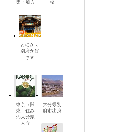
集・加入
校
とにかく
別府が好
き★
東京（関
大分県別
東）住み
府市出身
の大分県
人☆