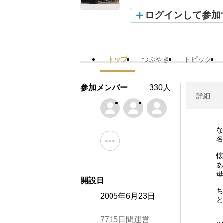
ログインして参加
トップ
つぶやき
トピック
参加メンバー
330人
詳細
な
名
懐
あ
母
開設日
ち
2005年6月23日
と
7715日間運営