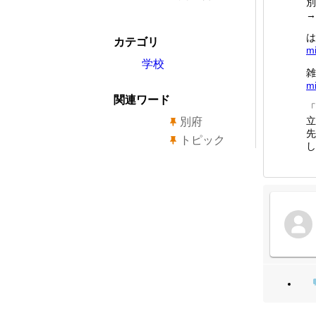
別
→
は
カテゴリ
mi
学校
雑
mi
関連ワード
「
立
別府
先
トピック
し