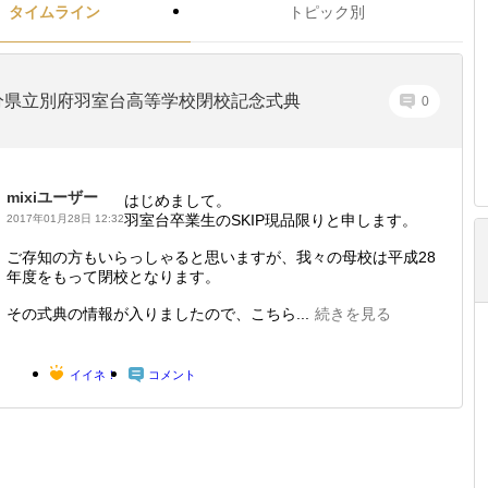
タイムライン
トピック別
分県立別府羽室台高等学校閉校記念式典
0
mixiユーザー
はじめまして。
羽室台卒業生のSKIP現品限りと申します。
2017年01月28日 12:32
ご存知の方もいらっしゃると思いますが、我々の母校は平成28
年度をもって閉校となります。
その式典の情報が入りましたので、こちら...
続きを見る
イイネ！
コメント