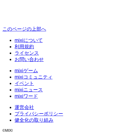
このページの上部へ
mixiについて
利用規約
ライセンス
お問い合わせ
mixiゲーム
mixiコミュニティ
イベント
mixiニュース
mixiワード
運営会社
プライバシーポリシー
健全化の取り組み
©MIXI