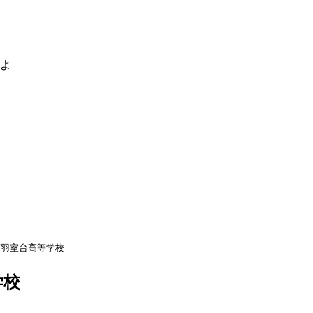
るよ
府羽室台高等学校
学校