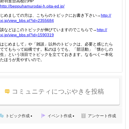
府羽室台高校のHP
http://
beppuha
murodai
-h.oita
-ed.jp/
じめましての方は、こちらのトピックにお書き下さい→
http://
xi.jp
/view_b
bs.pl?i
d=23556
84
談などはこのトピックが伸びていますのでこちらで→
http://
xi.jp
/view_b
bs.pl?i
d=15903
19
はじめまして」や「雑談」以外のトピックは、必要と感じたら
ててもらって結構です。私のほうでも、「部活動」「懐かしの
生」という項目でトピックを立てておきます。なるべく一本化
たほうが見やすいので。
コミュニティにつぶやきを投稿
トピック作成
イベント作成
アンケート作成