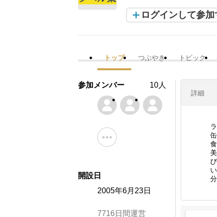
ログインして参加
トップ
つぶやき
トピック
参加メンバー
10人
詳細
ラ
缶
食
美
び
い
開設日
分
2005年6月23日
7716日間運営