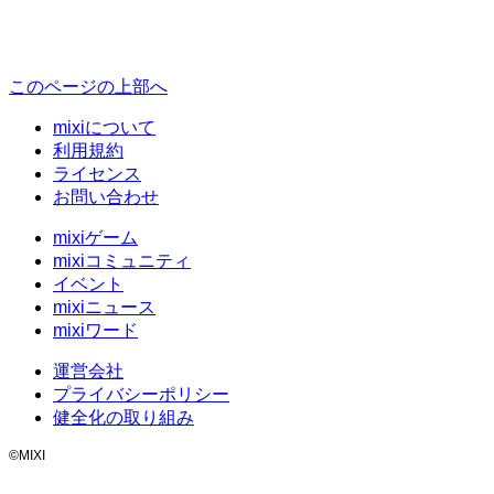
このページの上部へ
mixiについて
利用規約
ライセンス
お問い合わせ
mixiゲーム
mixiコミュニティ
イベント
mixiニュース
mixiワード
運営会社
プライバシーポリシー
健全化の取り組み
©MIXI