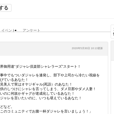
する
イベント
アンケート
2020年5月30日 10:13更新
界御用達“ダジャレ倶楽部シャレラーズ”スタート！
事中でもついダジャレを連発し、部下や上司から冷たい視線を
びているあなた！
見美人で実はオヤジギャル(死語）のあなた！
供のしつけにシャレを言ってしまう、ダメ旦那やダメ人妻！
いのに何故かギャグが老成化しているあなた！
ジャレを言いたいのに、いつも堪えているあなた！
どなど。
このコミュニティでお腹一杯ダジャレを言いましょう！」