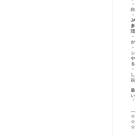
・
白
・
J
参
隠
・
が
・
シ
や
る
・
し
以
最
い
「
--
☆
☆
☆