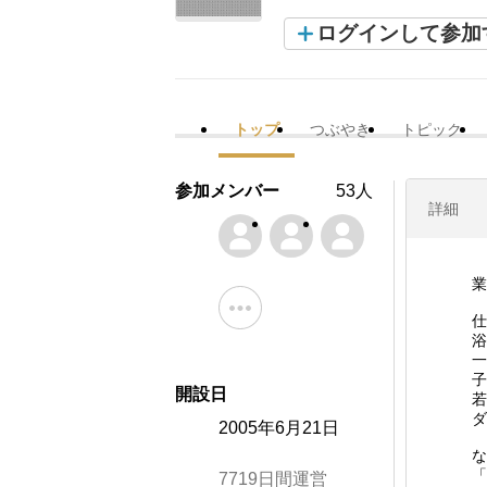
ログインして参加
トップ
つぶやき
トピック
参加メンバー
53人
詳細
業
仕
浴
一
子
開設日
若
ダ
2005年6月21日
な
「
7719日間運営