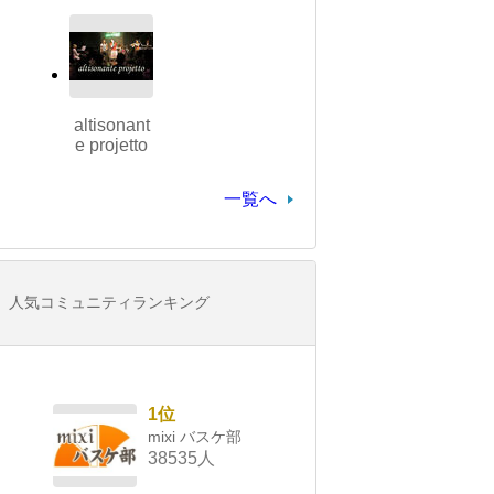
altisonant
e projetto
一覧へ
人気コミュニティランキング
1位
mixi バスケ部
38535人