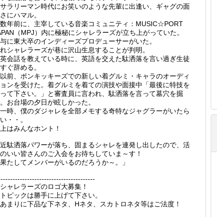
サラリーマン時代にお笑いのような先輩に出逢い、ギャグの面
さにハマル。
数年前に、主宰している音楽コミュニティ：MUSIC☆PORT
APAN（MPJ）内に極秘にシャレラーズが立ち上がっていた。
与に東大卒のインディーズプロデューサーがいた。
れシャレラーズが巷に沢山生息することが判明。
英会話を教えている時に、英語を交えた駄洒落を言い過ぎ生徒
すぐ辞める。
以前、ポンキッキーズでの新しい着グルミ・キャラのオーディ
ョンを受けた。着グルミを着ての演技や面接中「最後に特技を
って下さい。」と審査員に言われ、駄洒落を言って墓穴を掘
。お台場の夕日が眩しかった。
一時、僕のダジャレを全部メモする奇特なジャグラーがいたら
い・・。
上はみんなホント！
近駄洒落パワーが落ち、固まるシャレを連発し出したので、活
のいい皆さんのご入会をお待ちしていま～す！
果たしてメンバーがいるのだろうか～。」
----------------------------------------
シャレラーズのロゴ大募集！
トピックは勝手に上げて下さい。
あまりに下品な下ネタ、Hネタ、スカトロネタ等はご法度！