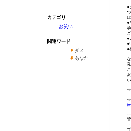
●
つ
カテゴリ
は
●
お笑い
学
ど
●
関連ワード
●
●
ダメ
あなた
な
発
こ
沢
い
☆
☆
ht
--
管
・
ブ