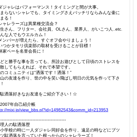
ダジャレはパフォーマンス！タイミングと間が大事。
まらないシャレでも、タイミングさえバッチリならみんな壷に
まる！
シャレラーズは異業種交流会？
生さん、フリター、会社員、OLさん、業界人、がいこつ人..etc.
んな人でもウエルカム！
メンバーが増えたら、すぐオフ会やりましょう！
いつかタモリ倶楽部の取材を受けることが目標！
林家ペーを名誉会長に！
どと勝手な事を言っても、所詮お遊びとして日頃のストレスを
散してもらえれば、それで本望です。
のコミュニティは“洒落です！洒落！”
山の友達を作り、世の中を笑い飛ばし明日の元気を作って下さ
！
駄洒落好きなお友達をご紹介下さい！☆
2007年自己紹介帳
tp://
mixi.jp
/view_b
bs.pl?i
d=14982
543&com
m_id=21
3953
--------------------------------------------
理人の駄洒落歴
小学校の時に一人ダジャレ同好会を作り、遠足の時などにブツ
ツ駄洒落を言っていた根っからのシャレラーズ！