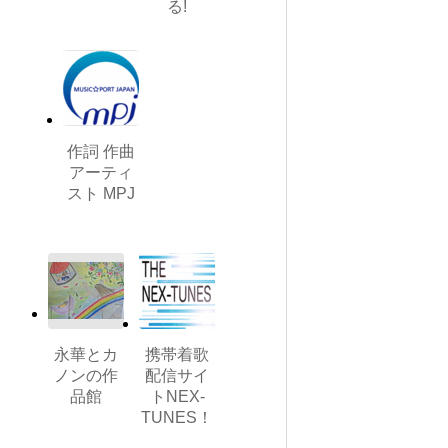
る!
作詞 作曲
アーティ
スト MPJ
永華とカ
携帯着歌
ノンの作
配信サイ
品館
トNEX-
TUNES！