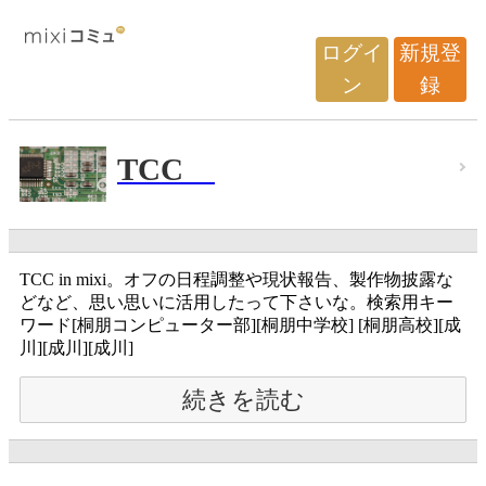
ログイ
新規登
ン
録
TCC
TCC in mixi。オフの日程調整や現状報告、製作物披露な
どなど、思い思いに活用したって下さいな。検索用キー
ワード[桐朋コンピューター部][桐朋中学校] [桐朋高校][成
川][成川][成川]
続きを読む